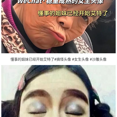
懂事的姐妹已经开始艾特了#搞怪头像 #女生头像 #沙雕头像