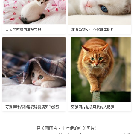
呆呆的憨憨的猫咪宝贝
猫咪萌物女生心化唯美图片
可爱猫咪各种睡姿睡觉搞笑的姿势
菊猫图片超级可爱的大肥猫
易美图图片 - 卡哇伊的唯美图片！