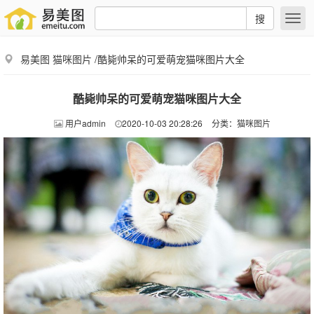
搜
易美图
猫咪图片
/酷毙帅呆的可爱萌宠猫咪图片大全
酷毙帅呆的可爱萌宠猫咪图片大全
用户admin
2020-10-03 20:28:26
分类：
猫咪图片