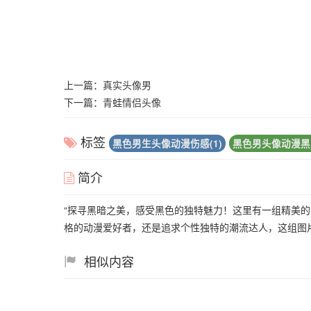
上一篇：
真实头像男
下一篇：
青蛙情侣头像
标签
黑色男生头像动漫伤感(1)
黑色男头像动漫黑系
简介
“探寻黑暗之美，感受黑色的独特魅力！这里有一组精美
格的动漫爱好者，还是追求个性独特的潮流达人，这组图
相似内容