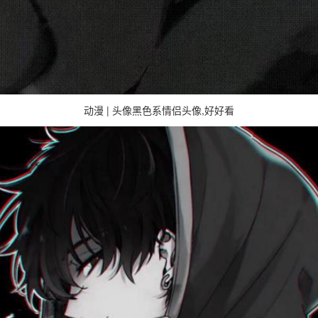
动漫 | 头像黑色系情侣头像,好好看