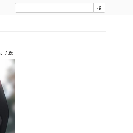
搜
类：
头像