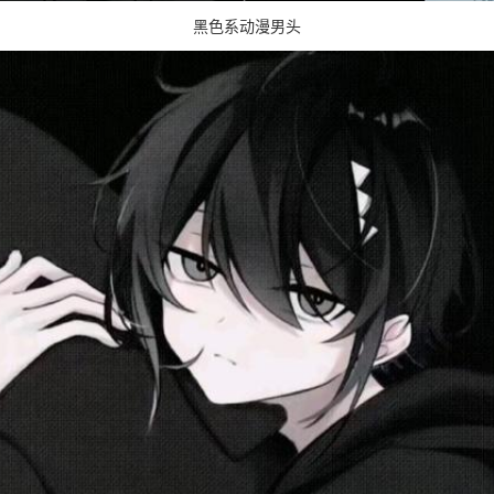
黑色系动漫男头