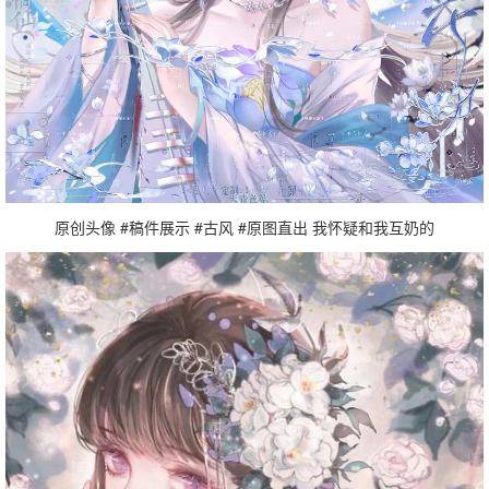
原创头像 #稿件展示 #古风 #原图直出 我怀疑和我互奶的