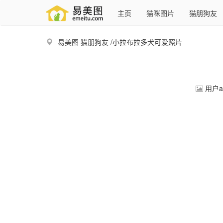
主页
猫咪图片
猫朋狗友
易美图
猫朋狗友
/小拉布拉多犬可爱照片
用户a