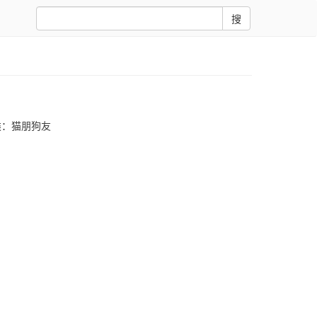
搜
类：
猫朋狗友