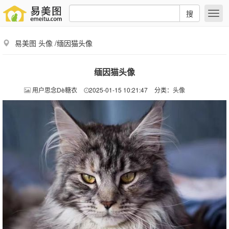
搜
易美图
头像
/缅因猫头像
缅因猫头像
用户思念Dè糖衣
2025-01-15 10:21:47
分类：
头像