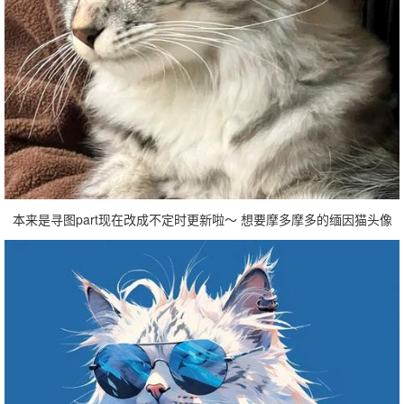
本来是寻图part现在改成不定时更新啦～ 想要摩多摩多的缅因猫头像