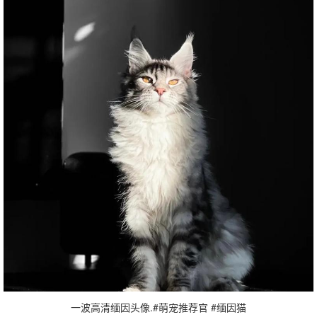
一波高清缅因头像.#萌宠推荐官 #缅因猫