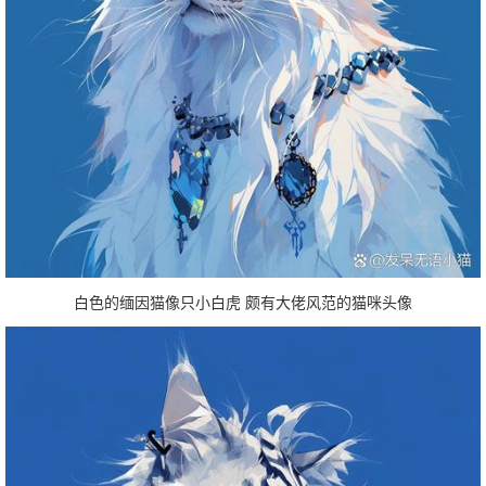
白色的缅因猫像只小白虎 颇有大佬风范的猫咪头像