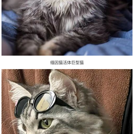
缅因猫活体巨型猫