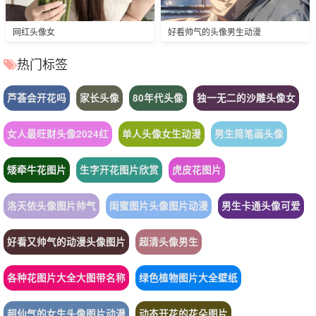
网红头像女
好看帅气的头像男生动漫
热门标签
芦荟会开花吗
家长头像
80年代头像
独一无二的沙雕头像女
女人最旺财头像2024红
单人头像女生动漫
男生简笔画头像
矮牵牛花图片
生字开花图片欣赏
虎皮花图片
洛天依头像图片帅气
闺蜜图片头像图片动漫
男生卡通头像可爱
好看又帅气的动漫头像图片
超清头像男生
各种花图片大全大图带名称
绿色植物图片大全壁纸
超仙气的女生头像图片动漫
动态开花的花朵图片