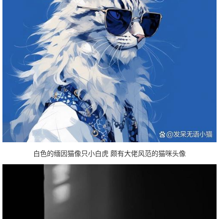
白色的缅因猫像只小白虎 颇有大佬风范的猫咪头像