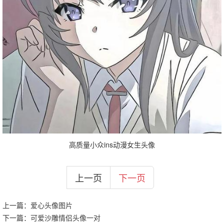
高质量小众ins动漫女生头像
上一页
下一页
上一篇：
爱心头像图片
下一篇：
可爱沙雕情侣头像一对