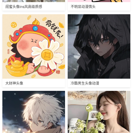
闺蜜头像ins风高级质感
不明显动漫情头
大财神头像
冷酷男生头像动漫