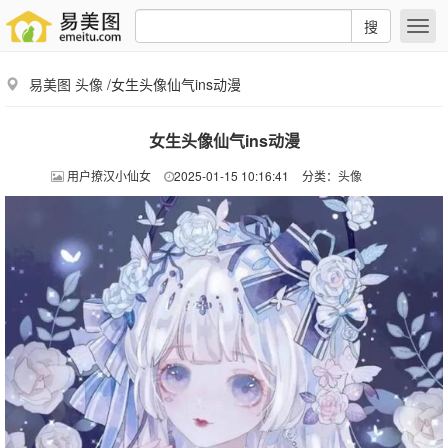
搜
易美图
头像
/女生头像仙气ins动漫
女生头像仙气ins动漫
用户撩汉小仙女
2025-01-15 10:16:41
分类：
头像