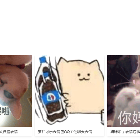
笑微信表情
猫摇可乐表情包QQ个性聊天表情
猫咪带字表情包