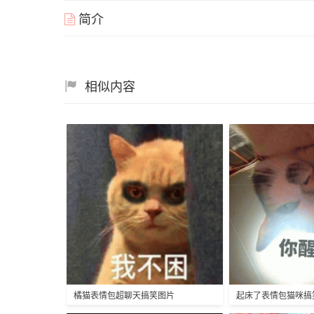
简介
相似内容
橘猫表情包超聊天搞笑图片
起床了表情包猫咪搞