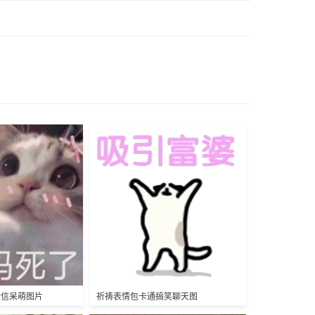
微信呆萌图片
祈祷表情包卡通搞笑聊天图