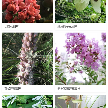
长蛇花图片
纳雍鸽子花图片
瓦松开花图片
速生紫薇开花图片