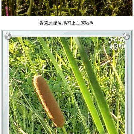
香蒲,水蜡烛,毛可止血,家啦毛.