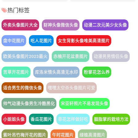
热门标签
外卖头像图片大全
财神头像微信头像
动漫二次元美少女头像
盘中花图片
吃人花图片
女生背影头像唯美高清图片
欧美头像图片2023最火
赤楠开花盆景图片
动漫男男情侣头像
苦草开花图片
库洛米情头高清无水印
粉掌花怎么养
适合男生的微信头像
嘿嘿太空杀头像图片可爱
帅气动漫头像男生冷酷黑化
宋亚轩照片不易发现头像
小姐姐头像
香瓜花图片
菲花怎样做好吃
胭脂掌的栽培方法
紫叶吊竹梅开花的图片
午时花图片
绿植高清图片