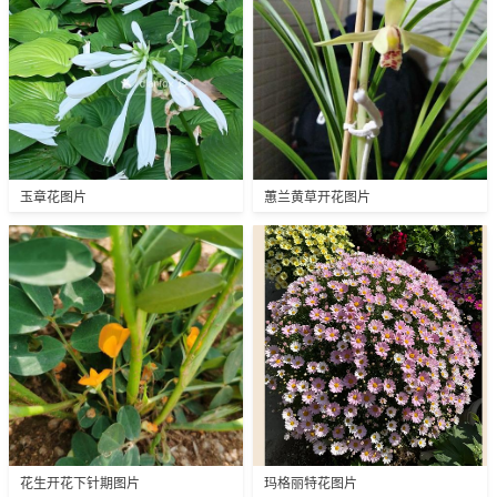
玉章花图片
蕙兰黄草开花图片
花生开花下针期图片
玛格丽特花图片