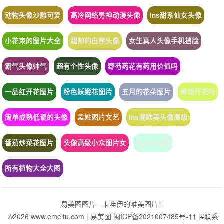
动物头像沙雕可爱
高冷网络男神动漫头像
ins甜系仙女头像
小花束的图片大全
超帅的白熊头像
女生真人头像手机挡脸
霸气头像帅气
超有个性头像
野芍药花有药用价值吗
一品红开花图片
粉色妖姬花图片
五月的花朵图片
柴胡开花吗
简单成熟低调的头像
孟姓图片文艺
ins潮欧美头像高级
番茄炒菜花图片
头像高级小众图片女
pgone头像
所有植物大全大图
易美图图片 - 卡哇伊的唯美图片！
©2026 www.emeitu.com |
易美图
闽ICP备2021007485号-11
|
#联系