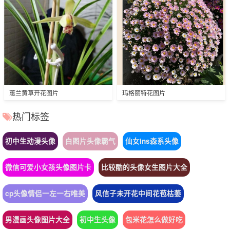
蕙兰黄草开花图片
玛格丽特花图片
热门标签
初中生动漫头像
白图片头像霸气
仙女ins森系头像
微信可爱小女孩头像图片卡
比较酷的头像女生图片大全
cp头像情侣一左一右唯美
风信子未开花中间花苞枯萎
男漫画头像图片大全
初中生头像
包米花怎么做好吃