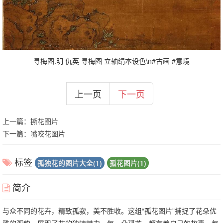
寻梅图.明 仇英 寻梅图 立轴绢本设色\n#古画 #意境
上一页
下一页
上一篇：
撕花图片
下一篇：
嘴咬花图片
标签
孤独花的图片大全(1)
孤花图片(1)
简介
与众不同的花卉，精致孤寂，美不胜收。这组“孤花图片”捕捉了花朵优