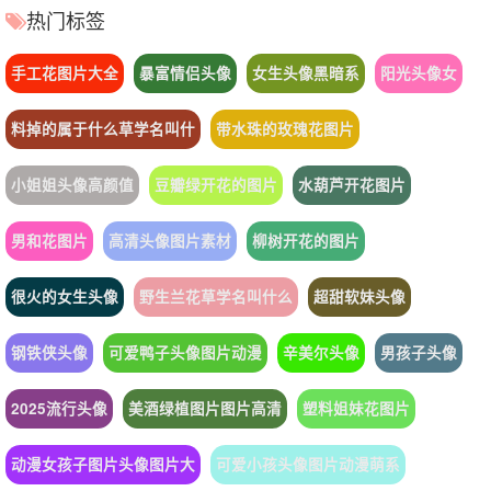
热门标签
手工花图片大全
暴富情侣头像
女生头像黑暗系
阳光头像女
料掉的属于什么草学名叫什
带水珠的玫瑰花图片
小姐姐头像高颜值
豆瓣绿开花的图片
水葫芦开花图片
男和花图片
高清头像图片素材
柳树开花的图片
很火的女生头像
野生兰花草学名叫什么
超甜软妹头像
钢铁侠头像
可爱鸭子头像图片动漫
辛美尔头像
男孩子头像
2025流行头像
美酒绿植图片图片高清
塑料姐妹花图片
动漫女孩子图片头像图片大
可爱小孩头像图片动漫萌系