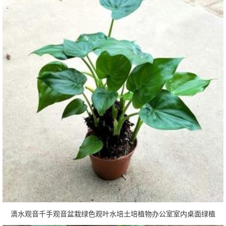
滴水观音千手观音盆栽绿色观叶水培土培植物办公室室内桌面绿植