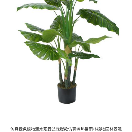
仿真绿色植物滴水观音盆栽爆款仿真树热带雨林植物园林景观