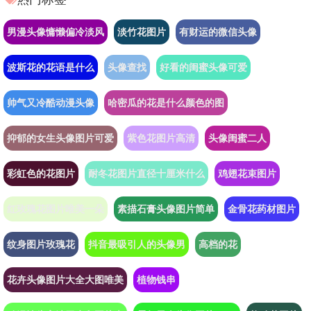
男漫头像慵懒偏冷淡风
淡竹花图片
有财运的微信头像
波斯花的花语是什么
头像查找
好看的闺蜜头像可爱
帅气又冷酷动漫头像
哈密瓜的花是什么颜色的图
抑郁的女生头像图片可爱
紫色花图片高清
头像闺蜜二人
彩虹色的花图片
耐冬花图片直径十厘米什么
鸡翅花束图片
红玫瑰花图片唯美一朵
素描石膏头像图片简单
金骨花药材图片
纹身图片玫瑰花
抖音最吸引人的头像男
高档的花
花卉头像图片大全大图唯美
植物钱串