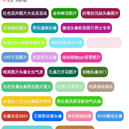
红色花卉图片大全及花名
各种树花图片
好看的兄妹头像图片
开花树的图片
男头漫画头像
微信头像欧美图片男士专用
头像女ins高级质感无水
动画头像男生卡通
两人闺蜜头像真人
小叶子花图片
优质男生头像
绿色植物ppt背景图片
唯美图片头像女生气质
孔雀兰开花图片
动物头像冷门
失恋专属头像男生图片真人
红桃k花茶图片
经典佛语佛花
好看的二次元头像图片萌系
男生看风景背影帅气头像
头像女生2821
王俊凯动漫头像
绿色植物贴图
2028微信头像