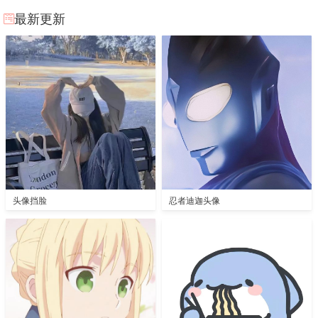
最新更新
头像挡脸
忍者迪迦头像