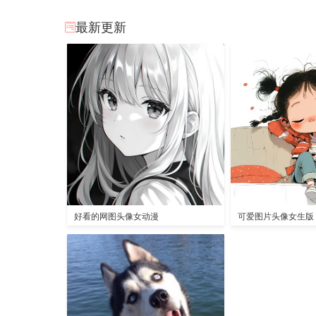
最新更新
好看的网图头像女动漫
可爱图片头像女生版