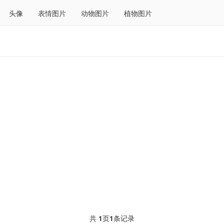
头像
表情图片
动物图片
植物图片
共
1
页
1
条记录