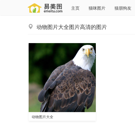
主页
猫咪图片
猫朋狗友
动物图片大全图片高清的图片
动物图片大全