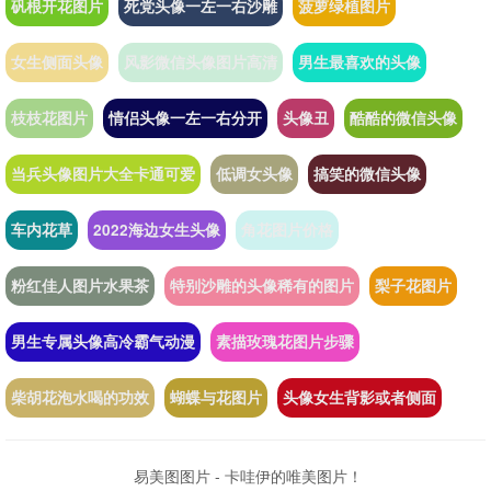
矾根开花图片
死党头像一左一右沙雕
菠萝绿植图片
女生侧面头像
风影微信头像图片高清
男生最喜欢的头像
枝枝花图片
情侣头像一左一右分开
头像丑
酷酷的微信头像
当兵头像图片大全卡通可爱
低调女头像
搞笑的微信头像
车内花草
2022海边女生头像
角花图片价格
粉红佳人图片水果茶
特别沙雕的头像稀有的图片
梨子花图片
男生专属头像高冷霸气动漫
素描玫瑰花图片步骤
柴胡花泡水喝的功效
蝴蝶与花图片
头像女生背影或者侧面
易美图图片 - 卡哇伊的唯美图片！