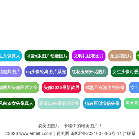
生头像真人
可爱q版图片动漫图片
文明礼让花图片
龙血花图片
萌超帅图片
qq头像经典图片系统
红花玉树开花图片
女生头像可爱
物图片头像图片大全
头像2025最新款男
成熟且有深度的头像
女士
风白衣女头像真人
高清cp头像情侣动漫
猫右原创情侣头像
黑牡丹
易美图图片 - 卡哇伊的唯美图片！
©2026 www.emeitu.com |
易美图
闽ICP备2021007485号-11
|
#联系