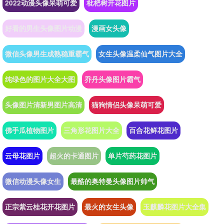
2022动漫头像呆萌可爱
枇杷树开花图片
好看的男生头像图片动漫
漫画女头像
微信头像男生成熟稳重霸气
女生头像温柔仙气图片大全
纯绿色的图片大全大图
乔丹头像图片霸气
头像图片清新男图片高清
猫狗情侣头像呆萌可爱
佛手瓜植物图片
三角形花图片大全
百合花鲜花图片
云母花图片
超火的卡通图片
单片芍药花图片
微信动漫头像女生
最酷的奥特曼头像图片帅气
正宗紫云桂花开花图片
最火的女生头像
玉麒麟花图片大全集