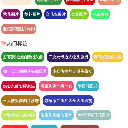
承花图片
鹅花图片
合花雀图片
合花图片
花图片真
曼陀罗花图片作用
热门标签
占有欲很强的情侣头像
二次元卡通人物头像男
霸气的微信头像
独一无二的图片头像风景
小众惊艳的动漫头像女
伤心头像心碎女生
闺蜜头像一男一女
米团花图片
三人群头像图片沙雕
绿植吊兰图片大全大图欣赏
冷酷女生头像动漫
佛像头像微信图片
大琴叶榕开花图片