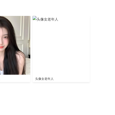
像
头像女老年人