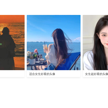
适合女生好看的头像
女生超好看的头