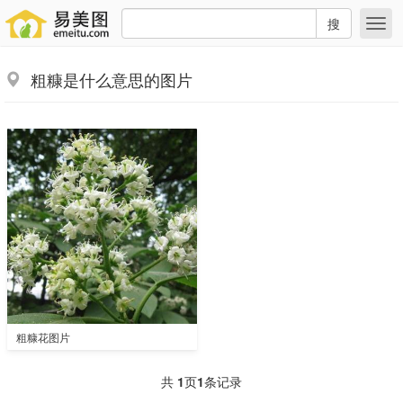
搜
粗糠是什么意思的图片
粗糠花图片
共
1
页
1
条记录