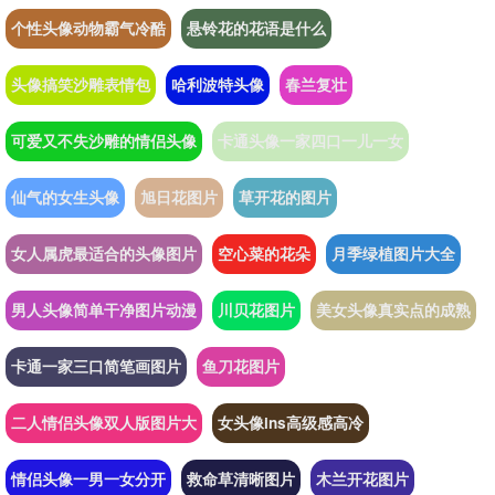
个性头像动物霸气冷酷
悬铃花的花语是什么
头像搞笑沙雕表情包
哈利波特头像
春兰复壮
可爱又不失沙雕的情侣头像
卡通头像一家四口一儿一女
仙气的女生头像
旭日花图片
草开花的图片
女人属虎最适合的头像图片
空心菜的花朵
月季绿植图片大全
男人头像简单干净图片动漫
川贝花图片
美女头像真实点的成熟
卡通一家三口简笔画图片
鱼刀花图片
二人情侣头像双人版图片大
女头像ins高级感高冷
情侣头像一男一女分开
救命草清晰图片
木兰开花图片