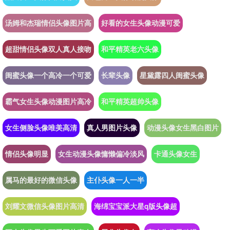
汤姆和杰瑞情侣头像图片高
好看的女生头像动漫可爱
超甜情侣头像双人真人接吻
和平精英老六头像
闺蜜头像一个高冷一个可爱
长辈头像
星黛露四人闺蜜头像
霸气女生头像动漫图片高冷
和平精英超帅头像
女生侧脸头像唯美高清
真人男图片头像
动漫头像女生黑白图片
情侣头像明显
女生动漫头像慵懒偏冷淡风
卡通头像女生
属马的最好的微信头像
主仆头像一人一半
刘耀文微信头像图片高清
海绵宝宝派大星q版头像超