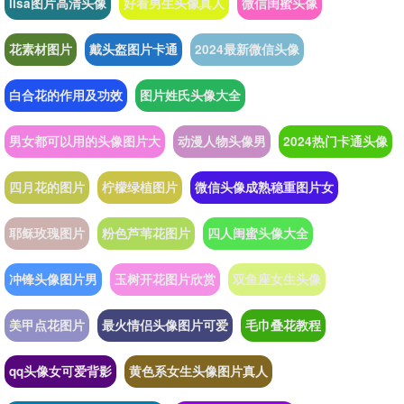
lisa图片高清头像
好看男生头像真人
微信闺蜜头像
花素材图片
戴头盔图片卡通
2024最新微信头像
白合花的作用及功效
图片姓氏头像大全
男女都可以用的头像图片大
动漫人物头像男
2024热门卡通头像
四月花的图片
柠檬绿植图片
微信头像成熟稳重图片女
耶稣玫瑰图片
粉色芦苇花图片
四人闺蜜头像大全
冲锋头像图片男
玉树开花图片欣赏
双鱼座女生头像
美甲点花图片
最火情侣头像图片可爱
毛巾叠花教程
qq头像女可爱背影
黄色系女生头像图片真人